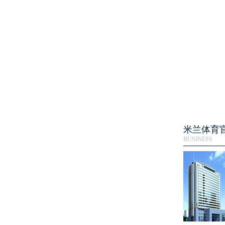
米兰体育
BUSINESS